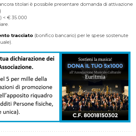
ancora titolari è possibile presentare domanda di attivazione
)
à) < € 35.000
iare.
to tracciato
(bonifico bancario) per le spese sostenute
uale).