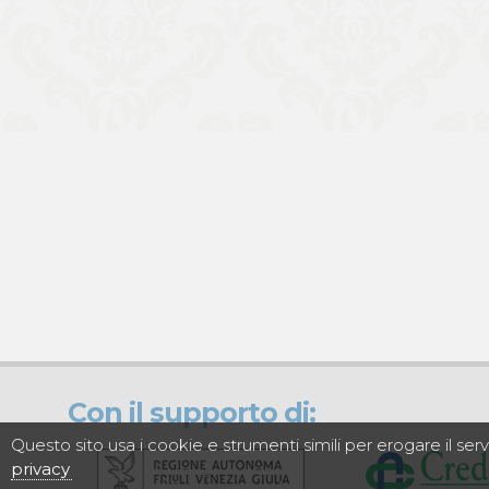
Con il supporto di:
Questo sito usa i cookie e strumenti simili per erogare il se
privacy