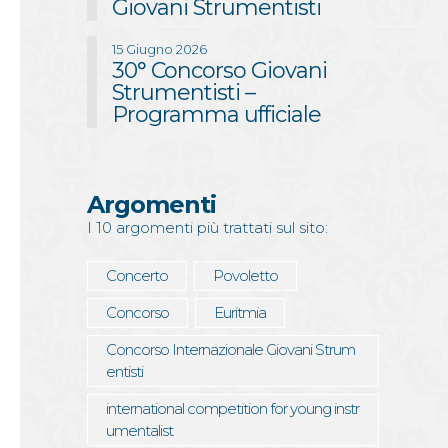
Giovani Strumentisti
15 Giugno 2026
30° Concorso Giovani
Strumentisti –
Programma ufficiale
Argomenti
I 10 argomenti più trattati sul sito:
Concerto
Povoletto
Concorso
Euritmia
Concorso Internazionale Giovani Strum
entisti
international competition for young instr
umentalist