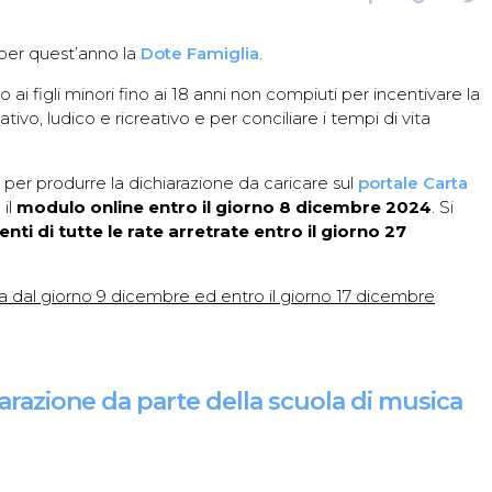
a
o
c
o
i
e per quest’anno la
Dote Famiglia
.
e
g
t
b
l
t
 ai figli minori fino ai 18 anni non compiuti per incentivare la
o
e
e
ativo, ludico e ricreativo e per conciliare i tempi di vita
o
+
r
k
 per produrre la dichiarazione da caricare sul
portale Carta
 il
modulo online entro il giorno 8 dicembre 2024
. Si
ti di tutte le rate arretrate entro il giorno 27
ta dal giorno 9 dicembre ed entro il giorno 17 dicembre
iarazione da parte della scuola di musica