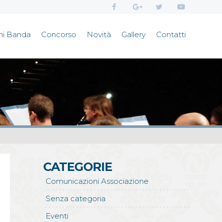
ni Banda
Concorso
Novità
Gallery
Contatti
CATEGORIE
Comunicazioni Associazione
Senza categoria
Eventi