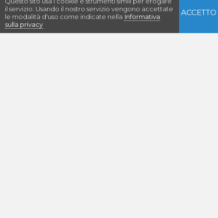
Questo sito usa i cookie e strumenti simili per erogare
il servizio. Usando il nostro servizio vengono accettate
ACCETTO
le modalità d'uso come indicate nella
Informativa
sulla privacy
Con il supporto di:
Euritmia
Piazza Libertà, 1 - 33040 POVOLETTO (UD) - ITALIA
+39 0432 664273
info@euritmia.it