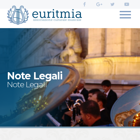
Profili
social
di
Euritmia:
Note Legali
Note Legali