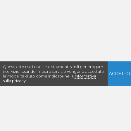
Questo sito usa i cookie e strumenti simili per erogare
il servizio. Usando il nostro servizio vengono accettate
ACCETTO
le modalità d'uso come indicate nella
Informativa
sulla privacy
Con il supporto di: