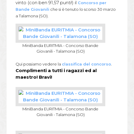
e
g
t
vinto (con ben 91,57 punti!) il
Concorso per
b
l
t
Bande Giovanili
che si è tenuto lo scorso 30 marzo
o
e
e
a Talamona (SO).
o
+
r
k
MiniBanda EURITMIA - Concorso Bande
Giovanili - Talamona (SO)
Qui possiamo vedere la
classifica del concorso
.
Complimenti a tutti i ragazzi ed al
maestro! Bravi!
MiniBanda EURITMIA - Concorso Bande
Giovanili - Talamona (SO)