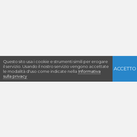
Questo sito usa i cookie e strumenti simili per erogare
il servizio. Usando il nostro servizio vengono accettate
ACCETTO
le modalità d'uso come indicate nella
Informativa
sulla privacy
Con il supporto di: