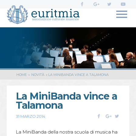
Profili
social
di
Euritmia:
HOME
»
NOVITÀ
»
LA MINIBANDA VINCE A TALAMONA
La MiniBanda vince a
Talamona
F
G
T
31 MARZO 2014
a
o
w
c
o
i
La MiniBanda della nostra scuola di musica ha