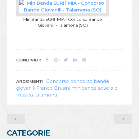
MiniBanda EURITMIA - Concorso Bande
Giovanili - Talamona (SO)
F
G
T
L
P
CONDIVIDI:
a
o
w
i
i
c
o
i
n
n
e
g
t
k
t
Concorso
concorso bande
ARGOMENTI:
b
l
t
e
e
giovanili
Franco Brusini
minibanda
scuola di
o
e
e
d
r
musica
talamona
o
+
r
I
e
k
n
s
t
Navigazione
fra
articoli
CATEGORIE