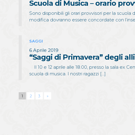
Scuola di Musica – orario prov
Sono disponibili gli orari provvisori per la scuola 
modifica dovranno essere concordate con l’inseg
SAGGI
6 Aprile 2019
“Saggi di Primavera” degli all
Il 10 e 12 aprile alle 18.00, presso la sala ex Cent
scuola di musica. I nostri ragazzi […]
Pagination
1
2
3
»