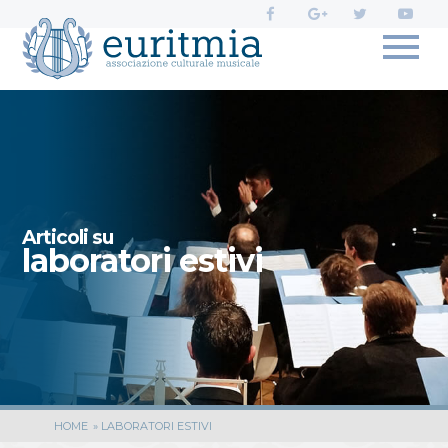
Profili
social
di
Euritmia:
Articoli su
laboratori estivi
HOME
»
LABORATORI ESTIVI