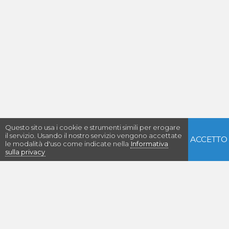
Questo sito usa i cookie e strumenti simili per erogare
il servizio. Usando il nostro servizio vengono accettate
ACCETTO
le modalità d'uso come indicate nella
Informativa
sulla privacy
Con il supporto di: