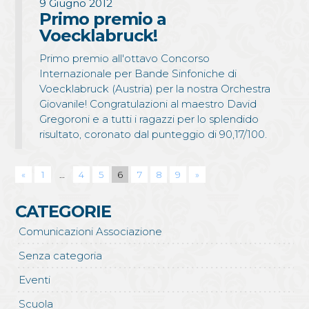
9 Giugno 2012
Primo premio a
Voecklabruck!
Primo premio all'ottavo Concorso
Internazionale per Bande Sinfoniche di
Voecklabruck (Austria) per la nostra Orchestra
Giovanile! Congratulazioni al maestro David
Gregoroni e a tutti i ragazzi per lo splendido
risultato, coronato dal punteggio di 90,17/100.
Pagination
«
1
…
4
5
6
7
8
9
»
CATEGORIE
Comunicazioni Associazione
Senza categoria
Eventi
Scuola