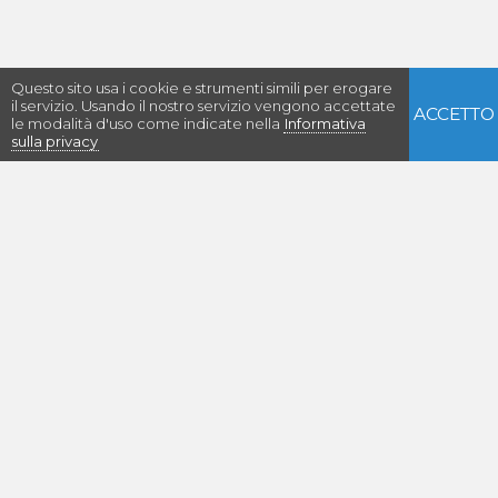
Questo sito usa i cookie e strumenti simili per erogare
il servizio. Usando il nostro servizio vengono accettate
ACCETTO
le modalità d'uso come indicate nella
Informativa
sulla privacy
Con il supporto di:
Euritmia
Piazza Libertà, 1 - 33040 POVOLETTO (UD) - ITALIA