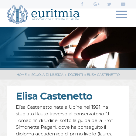
Profili
social
di
Euritmia:
HOME
»
SCUOLA DI MUSICA
»
DOCENTI
»
ELISA CASTENETTO
Elisa Castenetto
Elisa Castenetto nata a Udine nel 1991, ha
studiato flauto traverso al conservatorio “J.
Tomadini” di Udine, sotto la guida della Prof.
Simonetta Pagani, dove ha conseguito il
diploma accademico di primo livello (laurea