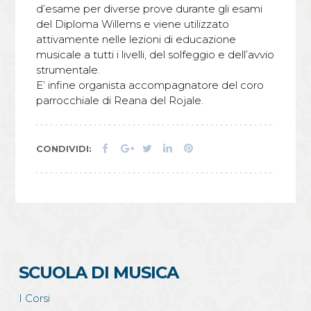
d’esame per diverse prove durante gli esami
del Diploma Willems e viene utilizzato
attivamente nelle lezioni di educazione
musicale a tutti i livelli, del solfeggio e dell’avvio
strumentale.
E’ infine organista accompagnatore del coro
parrocchiale di Reana del Rojale.
F
G
T
L
P
CONDIVIDI:
a
o
w
i
i
c
o
i
n
n
e
g
t
k
t
b
l
t
e
e
o
e
e
d
r
o
+
r
I
e
k
n
s
SCUOLA DI MUSICA
t
I Corsi